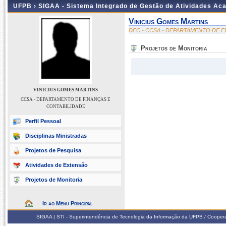
UFPB ›
SIGAA - Sistema Integrado de Gestão de Atividades Ac
Vinicius Gomes Martins
DFC - CCSA - DEPARTAMENTO DE F
Projetos de Monitoria
VINICIUS GOMES MARTINS
CCSA - DEPARTAMENTO DE FINANÇAS E
CONTABILIDADE
Perfil Pessoal
Disciplinas Ministradas
Projetos de Pesquisa
Atividades de Extensão
Projetos de Monitoria
Ir ao Menu Principal
SIGAA | STI - Superintendência de Tecnologia da Informação da UFPB / Coope