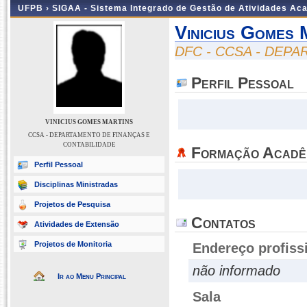
UFPB ›
SIGAA - Sistema Integrado de Gestão de Atividades Ac
Vinicius Gomes 
DFC - CCSA - DEP
Perfil Pessoal
VINICIUS GOMES MARTINS
CCSA - DEPARTAMENTO DE FINANÇAS E
CONTABILIDADE
Formação Acadê
Perfil Pessoal
Disciplinas Ministradas
Projetos de Pesquisa
Contatos
Atividades de Extensão
Projetos de Monitoria
Endereço profiss
não informado
Ir ao Menu Principal
Sala