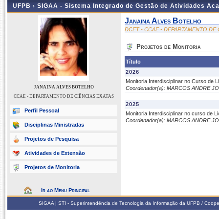
UFPB ›
SIGAA - Sistema Integrado de Gestão de Atividades Ac
Janaina Alves Botelho
DCET - CCAE - DEPARTAMENTO DE 
Projetos de Monitoria
Título
2026
Monitoria Interdisciplinar no Curso de
JANAINA ALVES BOTELHO
Coordenador(a): MARCOS ANDRE J
CCAE - DEPARTAMENTO DE CIÊNCIAS EXATAS
2025
Perfil Pessoal
Monitoria Interdisciplinar no curso de 
Coordenador(a): MARCOS ANDRE J
Disciplinas Ministradas
Projetos de Pesquisa
Atividades de Extensão
Projetos de Monitoria
Ir ao Menu Principal
SIGAA | STI - Superintendência de Tecnologia da Informação da UFPB / Coope