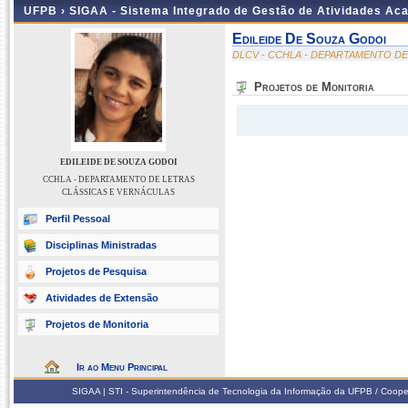
UFPB ›
SIGAA - Sistema Integrado de Gestão de Atividades Ac
Edileide De Souza Godoi
DLCV - CCHLA - DEPARTAMENTO D
Projetos de Monitoria
EDILEIDE DE SOUZA GODOI
CCHLA - DEPARTAMENTO DE LETRAS
CLÁSSICAS E VERNÁCULAS
Perfil Pessoal
Disciplinas Ministradas
Projetos de Pesquisa
Atividades de Extensão
Projetos de Monitoria
Ir ao Menu Principal
SIGAA | STI - Superintendência de Tecnologia da Informação da UFPB / Coope