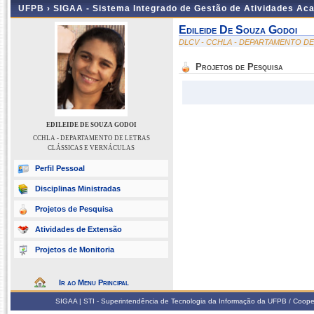
UFPB ›
SIGAA - Sistema Integrado de Gestão de Atividades Ac
Edileide De Souza Godoi
DLCV - CCHLA - DEPARTAMENTO D
Projetos de Pesquisa
EDILEIDE DE SOUZA GODOI
CCHLA - DEPARTAMENTO DE LETRAS
CLÁSSICAS E VERNÁCULAS
Perfil Pessoal
Disciplinas Ministradas
Projetos de Pesquisa
Atividades de Extensão
Projetos de Monitoria
Ir ao Menu Principal
SIGAA | STI - Superintendência de Tecnologia da Informação da UFPB / Coope