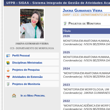
UFPB ›
SIGAA - Sistema Integrado de Gestão de Atividades Ac
Jakina Guimaraes Vieira
DMRF - CCS - DEPARTAMENTO DE
Projetos de Monitoria
Título
2026
MONITORIA EM ANATOMIA HUMANA,
JAKINA GUIMARAES VIEIRA
Coordenador(a): IVSON BEZERRA DA
CCS - DEPARTAMENTO DE MORFOLOGIA
2025
Perfil Pessoal
MONITORIA EM ANATOMIA HUMANA,
Coordenador(a): IVSON BEZERRA DA
Disciplinas Ministradas
2024
Projetos de Pesquisa
“MONITORIA EM ANATOMIA HUMANA
Coordenador(a): IVSON BEZERRA DA
Atividades de Extensão
Projetos de Monitoria
2023
“MONITORIA EM MORFOLOGIA, UM 
Coordenador(a): JAKINA GUIMARAES
Ir ao Menu Principal
2022
“MONITORIA ACADÊMICA EM MORFO
Coordenador(a): IVSON BEZERRA DA