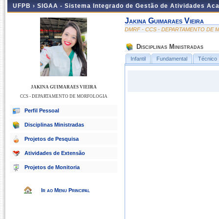
UFPB ›
SIGAA - Sistema Integrado de Gestão de Atividades Ac
Jakina Guimaraes Vieira
DMRF - CCS - DEPARTAMENTO DE
Disciplinas Ministradas
Infantil
Fundamental
Técnico
JAKINA GUIMARAES VIEIRA
CCS - DEPARTAMENTO DE MORFOLOGIA
Perfil Pessoal
Disciplinas Ministradas
Projetos de Pesquisa
Atividades de Extensão
Projetos de Monitoria
Ir ao Menu Principal