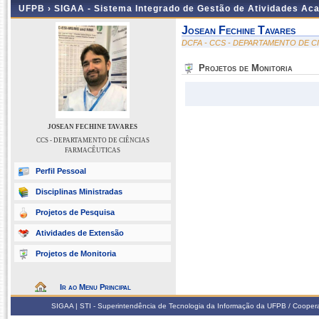
UFPB ›
SIGAA - Sistema Integrado de Gestão de Atividades Ac
Josean Fechine Tavares
DCFA - CCS - DEPARTAMENTO DE C
Projetos de Monitoria
JOSEAN FECHINE TAVARES
CCS - DEPARTAMENTO DE CIÊNCIAS
FARMACÊUTICAS
Perfil Pessoal
Disciplinas Ministradas
Projetos de Pesquisa
Atividades de Extensão
Projetos de Monitoria
Ir ao Menu Principal
SIGAA | STI - Superintendência de Tecnologia da Informação da UFPB / Coope