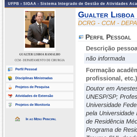
UFPB ›
SIGAA - Sistema Integrado de Gestão de Atividades Ac
Gualter Lisboa
DCRG - CCM - DEP
Perfil Pessoal
Descrição pessoa
GUALTER LISBOA RAMALHO
não informada
CCM - DEPARTAMENTO DE CIRURGIA
Formação acadêmi
Perfil Pessoal
profissional, etc.
Disciplinas Ministradas
Projetos de Pesquisa
Doutor em Anestes
UNESP/SP; Professo
Atividades de Extensão
Universidade Fede
Projetos de Monitoria
pela Universidade
Ir ao Menu Principal
de Residência Méd
Programa de Resid