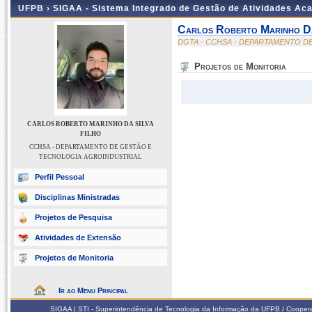
UFPB ›
SIGAA - Sistema Integrado de Gestão de Atividades Ac
Carlos Roberto Marinho Da
DGTA - CCHSA - DEPARTAMENTO D
Projetos de Monitoria
CARLOS ROBERTO MARINHO DA SILVA
FILHO
CCHSA - DEPARTAMENTO DE GESTÃO E
TECNOLOGIA AGROINDUSTRIAL
Perfil Pessoal
Disciplinas Ministradas
Projetos de Pesquisa
Atividades de Extensão
Projetos de Monitoria
Ir ao Menu Principal
SIGAA | STI - Superintendência de Tecnologia da Informação da UFPB / Coope