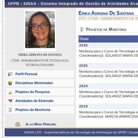
UFPB ›
SIGAA - Sistema Integrado de Gestão de Atividades Ac
Erika Adriana De Santana
DTS - CTDR - DEPARTAMENTO DE
Projetos de Monitoria
Título
2026
Monitoria para o Curso de Tecnologia 
ERIKA ADRIANA DE SANTANA
Coordenador(a): SOLANGE MARIA 
CTDR - DEPARTAMENTO DE TECNOLOGIA
SUCROALCOOLEIRA
2025
Monitoria para o Curso de Tecnologia 
Perfil Pessoal
Coordenador(a): SOLANGE MARIA 
Disciplinas Ministradas
2024
Projetos de Pesquisa
Monitoria para o Curso de Tecnologia 
Coordenador(a): SOLANGE MARIA 
Atividades de Extensão
2019
Projetos de Monitoria
Monitoria para o Curso de Tecnologia 
Coordenador(a): MARCIA APARECID
Ir ao Menu Principal
SIGAA | STI - Superintendência de Tecnologia da Informação da UFPB / Coope