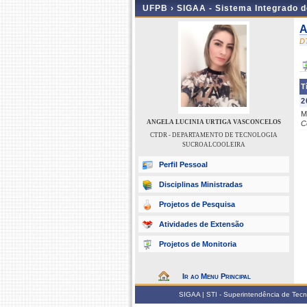
UFPB ›
SIGAA - Sistema Integrado 
A
D
T
2
M
ANGELA LUCINIA URTIGA VASCONCELOS
C
CTDR - DEPARTAMENTO DE TECNOLOGIA
SUCROALCOOLEIRA
Perfil Pessoal
Disciplinas Ministradas
Projetos de Pesquisa
Atividades de Extensão
Projetos de Monitoria
Ir ao Menu Principal
SIGAA | STI - Superintendência de Tec