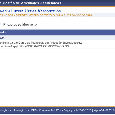
de Gestão de Atividades Acadêmicas
ngela Lucinia Urtiga Vasconcelos
TS - CTDR - DEPARTAMENTO DE TECNOLOGIA SUCROALCOOLEIRA
Projetos de Monitoria
ítulo
024
onitoria para o Curso de Tecnologia em Produção Sucroalcooleira
oordenador(a): SOLANGE MARIA DE VASCONCELOS
nologia da Informação da UFPB / Cooperação UFRN - Copyright © 2006-2026 | sigaa-6d48877c66