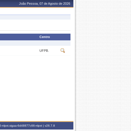
João Pessoa, 07 de Agosto de 2026
Centro
UFPB.
-nlpxt.sigaa-6d48877c66-nlpxt |
v26.7.8