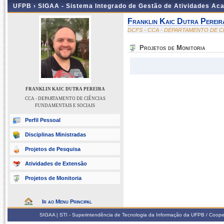
UFPB ›
SIGAA - Sistema Integrado de Gestão de Atividades Ac
Franklin Kaic Dutra Pereir
DCFS - CCA - DEPARTAMENTO DE C
Projetos de Monitoria
FRANKLIN KAIC DUTRA PEREIRA
CCA - DEPARTAMENTO DE CIÊNCIAS
FUNDAMENTAIS E SOCIAIS
Perfil Pessoal
Disciplinas Ministradas
Projetos de Pesquisa
Atividades de Extensão
Projetos de Monitoria
Ir ao Menu Principal
SIGAA | STI - Superintendência de Tecnologia da Informação da UFPB / Coope