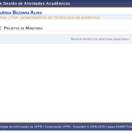
de Gestão de Atividades Acadêmicas
uêrda Bezerra Alves
POA - CTDR - DEPARTAMENTO DE TECNOLOGIA DE ALIMENTOS
Projetos de Monitoria
Nenhum projeto de monitoria cadastrado
nologia da Informação da UFPB / Cooperação UFRN - Copyright © 2006-2026 | sigaa-6d48877c66