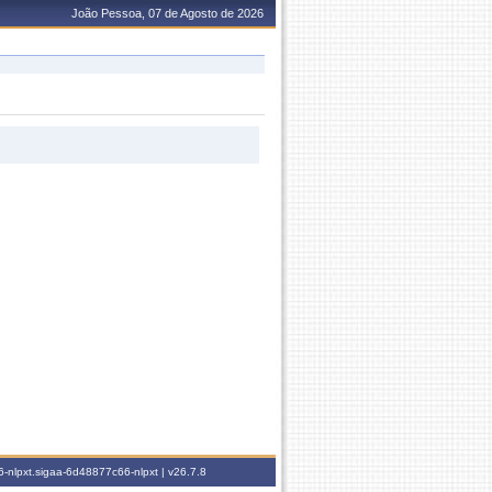
João Pessoa, 07 de Agosto de 2026
-nlpxt.sigaa-6d48877c66-nlpxt |
v26.7.8