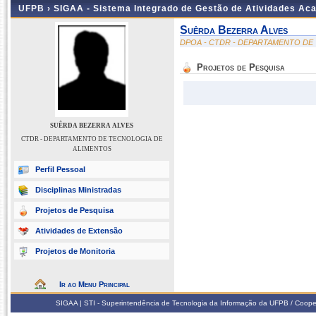
UFPB ›
SIGAA - Sistema Integrado de Gestão de Atividades Ac
Suêrda Bezerra Alves
DPOA - CTDR - DEPARTAMENTO DE
Projetos de Pesquisa
SUÊRDA BEZERRA ALVES
CTDR - DEPARTAMENTO DE TECNOLOGIA DE
ALIMENTOS
Perfil Pessoal
Disciplinas Ministradas
Projetos de Pesquisa
Atividades de Extensão
Projetos de Monitoria
Ir ao Menu Principal
SIGAA | STI - Superintendência de Tecnologia da Informação da UFPB / Coope