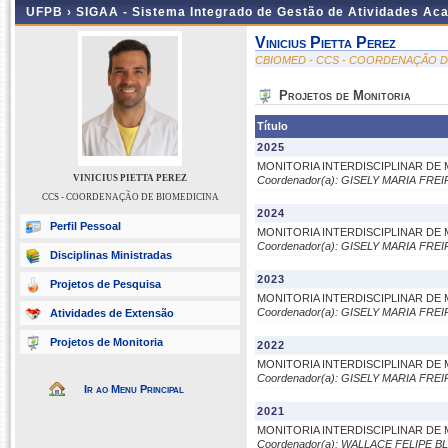
UFPB ›
SIGAA - Sistema Integrado de Gestão de Atividades Ac
Vinicius Pietta Perez
CBIOMED - CCS - COORDENAÇÃO D
Projetos de Monitoria
Título
2025
MONITORIA INTERDISCIPLINAR DE 
VINICIUS PIETTA PEREZ
Coordenador(a): GISELY MARIA FRE
CCS - COORDENAÇÃO DE BIOMEDICINA
2024
Perfil Pessoal
MONITORIA INTERDISCIPLINAR DE 
Coordenador(a): GISELY MARIA FRE
Disciplinas Ministradas
2023
Projetos de Pesquisa
MONITORIA INTERDISCIPLINAR DE 
Coordenador(a): GISELY MARIA FRE
Atividades de Extensão
Projetos de Monitoria
2022
MONITORIA INTERDISCIPLINAR DE 
Coordenador(a): GISELY MARIA FRE
Ir ao Menu Principal
2021
MONITORIA INTERDISCIPLINAR DE 
Coordenador(a): WALLACE FELIPE 