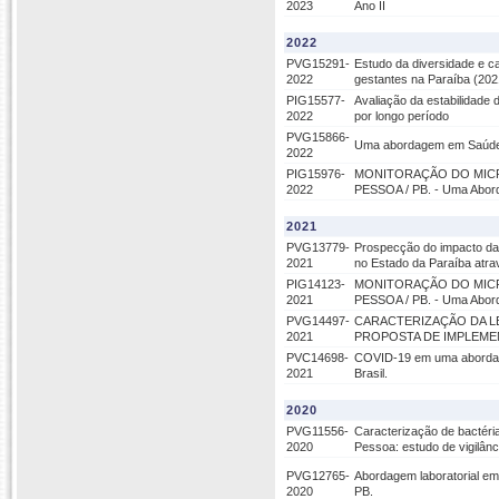
2023
Ano II
2022
PVG15291-
Estudo da diversidade e ca
2022
gestantes na Paraíba (20
PIG15577-
Avaliação da estabilidade
2022
por longo período
PVG15866-
Uma abordagem em Saúde Ú
2022
PIG15976-
MONITORAÇÃO DO MICR
2022
PESSOA / PB. - Uma Abord
2021
PVG13779-
Prospecção do impacto da 
2021
no Estado da Paraíba atr
PIG14123-
MONITORAÇÃO DO MICR
2021
PESSOA / PB. - Uma Abor
PVG14497-
CARACTERIZAÇÃO DA L
2021
PROPOSTA DE IMPLEM
PVC14698-
COVID-19 em uma abordagem
2021
Brasil.
2020
PVG11556-
Caracterização de bactéri
2020
Pessoa: estudo de vigilânc
PVG12765-
Abordagem laboratorial e
2020
PB.