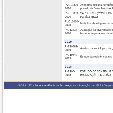
PVC12829-
Aspectos clínicos, terapê
2020
privado de João Pessoa- 
PVC13059-
SARS-CoV-2 (COVID-19): Um
2020
Paraíba, Brasil
PVC13060-
Múltiplas abordagens de a
2020
PIG13338-
Avaliação da diversidade 
2020
ferramenta para sua classi
2019
PIG10589-
Análise microbiológica da
2019
PIG10642-
Estudo da resistência aos 
2019
2018
PIG203-
ESTUDO DA SENSIBILI
2018
IMUNIZAÇÃO EM JOÃO P
SIGAA | STI - Superintendência de Tecnologia da Informação da UFPB / Coope