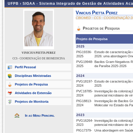
UFPB ›
SIGAA - Sistema Integrado de Gestão de Atividades Ac
Vinicius Pietta Perez
CBIOMED - CCS - COORDENAÇÃO D
Projetos de Pesquisa
Projeto de Pesquisa
2025
PIG19336-
Estudo de caracterização 
VINICIUS PIETTA PEREZ
2025
2026: uma abordagem One
CCS - COORDENAÇÃO DE BIOMEDICINA
PVG19948-
Bacilos Gram-Negativos Re
2025
da Paraíba 2025-2026
Perfil Pessoal
Disciplinas Ministradas
2024
PVG18197-
Estudo de caracterização 
Projetos de Pesquisa
2024
2025
PVC18785-
Investigação da colonizaçã
Atividades de Extensão
2024
potencial microbiano de vir
PIG18813-
Investigação de Bacilos G
Projetos de Monitoria
2024
Molecular no Estado da Pa
2023
Ir ao Menu Principal
PVG16264-
Investigação da colonizaçã
2023
potencial microbiano de vir
PIG17379-
Uma abordagem em Saúde Ú