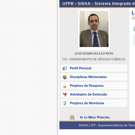
UFPB ›
SIGAA - Sistema Integrado 
L
D
LUIZ GUEDES DA LUZ NETO
CCJ - DEPARTAMENTO DE CIÊNCIAS JURÍDICAS
Perfil Pessoal
Disciplinas Ministradas
Projetos de Pesquisa
Atividades de Extensão
Projetos de Monitoria
Ir ao Menu Principal
SIGAA | STI - Superintendência de Tec