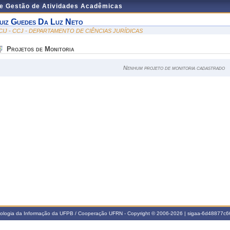
de Gestão de Atividades Acadêmicas
uiz Guedes Da Luz Neto
CIJ - CCJ - DEPARTAMENTO DE CIÊNCIAS JURÍDICAS
Projetos de Monitoria
Nenhum projeto de monitoria cadastrado
nologia da Informação da UFPB / Cooperação UFRN - Copyright © 2006-2026 | sigaa-6d48877c66