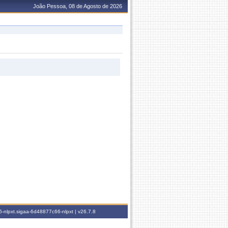
João Pessoa, 08 de Agosto de 2026
-nlpxt.sigaa-6d48877c66-nlpxt |
v26.7.8