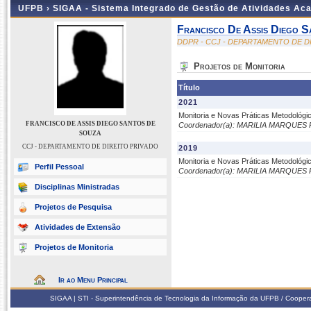
UFPB ›
SIGAA - Sistema Integrado de Gestão de Atividades Ac
Francisco De Assis Diego 
DDPR - CCJ - DEPARTAMENTO DE D
Projetos de Monitoria
Título
2021
Monitoria e Novas Práticas Metodológic
FRANCISCO DE ASSIS DIEGO SANTOS DE
Coordenador(a): MARILIA MARQUES
SOUZA
CCJ - DEPARTAMENTO DE DIREITO PRIVADO
2019
Monitoria e Novas Práticas Metodológic
Perfil Pessoal
Coordenador(a): MARILIA MARQUES
Disciplinas Ministradas
Projetos de Pesquisa
Atividades de Extensão
Projetos de Monitoria
Ir ao Menu Principal
SIGAA | STI - Superintendência de Tecnologia da Informação da UFPB / Coope