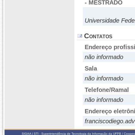
- MESTRADO
Universidade Fede
Contatos
Endereço profiss
não informado
Sala
não informado
Telefone/Ramal
não informado
Endereço eletrôn
franciscodiego.a
SIGAA | STI - Superintendência de Tecnologia da Informação da UFPB / Coope