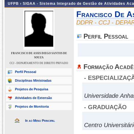
UFPB ›
SIGAA - Sistema Integrado de Gestão de Atividades Ac
Francisco De A
DDPR - CCJ - DEP
Perfil Pessoal
FRANCISCO DE ASSIS DIEGO SANTOS DE
SOUZA
CCJ - DEPARTAMENTO DE DIREITO PRIVADO
Formação Acadê
Perfil Pessoal
- ESPECIALIZAÇ
Disciplinas Ministradas
Projetos de Pesquisa
Universidade Anha
Atividades de Extensão
- GRADUAÇÃO
Projetos de Monitoria
Ir ao Menu Principal
Centro Universitá