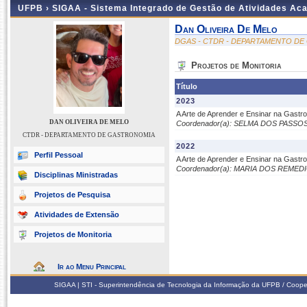
UFPB ›
SIGAA - Sistema Integrado de Gestão de Atividades Ac
Dan Oliveira De Melo
DGAS - CTDR - DEPARTAMENTO D
Projetos de Monitoria
Título
2023
A Arte de Aprender e Ensinar na Gastr
DAN OLIVEIRA DE MELO
Coordenador(a): SELMA DOS PASSO
CTDR - DEPARTAMENTO DE GASTRONOMIA
2022
Perfil Pessoal
A Arte de Aprender e Ensinar na Gastr
Coordenador(a): MARIA DOS REME
Disciplinas Ministradas
Projetos de Pesquisa
Atividades de Extensão
Projetos de Monitoria
Ir ao Menu Principal
SIGAA | STI - Superintendência de Tecnologia da Informação da UFPB / Coope