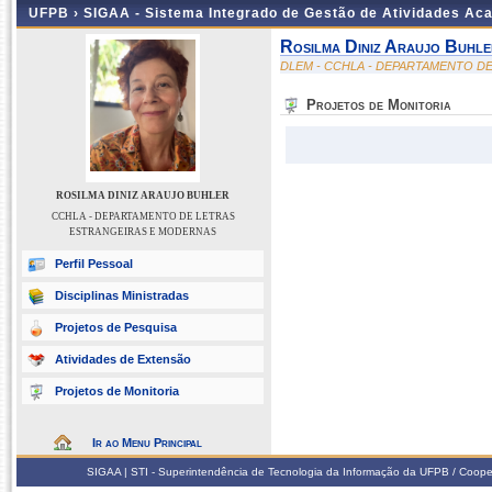
UFPB ›
SIGAA - Sistema Integrado de Gestão de Atividades Ac
Rosilma Diniz Araujo Buhle
DLEM - CCHLA - DEPARTAMENTO D
Projetos de Monitoria
ROSILMA DINIZ ARAUJO BUHLER
CCHLA - DEPARTAMENTO DE LETRAS
ESTRANGEIRAS E MODERNAS
Perfil Pessoal
Disciplinas Ministradas
Projetos de Pesquisa
Atividades de Extensão
Projetos de Monitoria
Ir ao Menu Principal
SIGAA | STI - Superintendência de Tecnologia da Informação da UFPB / Coope