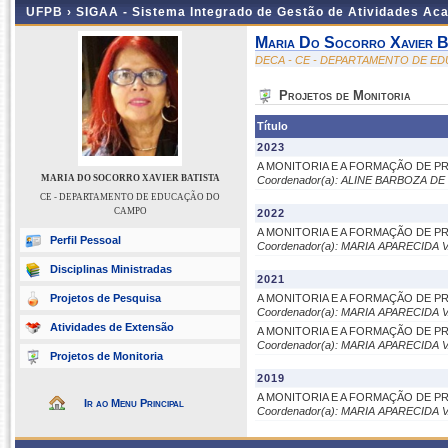
UFPB ›
SIGAA - Sistema Integrado de Gestão de Atividades Ac
Maria Do Socorro Xavier B
DECA - CE - DEPARTAMENTO DE 
Projetos de Monitoria
Título
2023
A MONITORIA E A FORMAÇÃO DE 
MARIA DO SOCORRO XAVIER BATISTA
Coordenador(a): ALINE BARBOZA DE
CE - DEPARTAMENTO DE EDUCAÇÃO DO
CAMPO
2022
A MONITORIA E A FORMAÇÃO DE 
Perfil Pessoal
Coordenador(a): MARIA APARECIDA
Disciplinas Ministradas
2021
Projetos de Pesquisa
A MONITORIA E A FORMAÇÃO DE 
Coordenador(a): MARIA APARECIDA
Atividades de Extensão
A MONITORIA E A FORMAÇÃO DE 
Coordenador(a): MARIA APARECIDA
Projetos de Monitoria
2019
A MONITORIA E A FORMAÇÃO DE 
Ir ao Menu Principal
Coordenador(a): MARIA APARECIDA