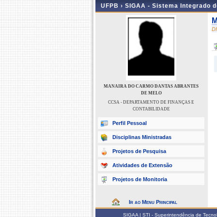
UFPB ›
SIGAA - Sistema Integrado 
M
D
MANAIRA DO CARMO DANTAS ABRANTES
DE MELO
CCSA - DEPARTAMENTO DE FINANÇAS E
CONTABILIDADE
Perfil Pessoal
Disciplinas Ministradas
Projetos de Pesquisa
Atividades de Extensão
Projetos de Monitoria
Ir ao Menu Principal
SIGAA | STI - Superintendência de Tecn