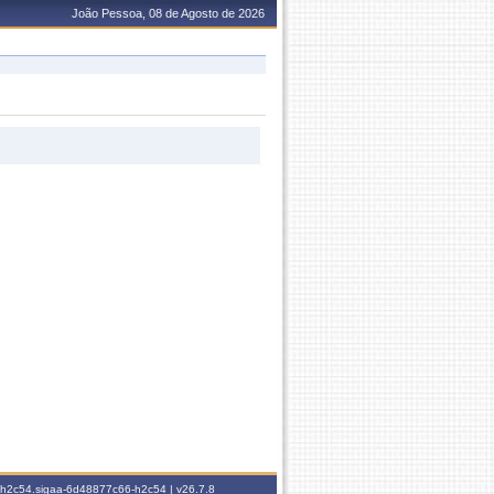
João Pessoa, 08 de Agosto de 2026
6-h2c54.sigaa-6d48877c66-h2c54 |
v26.7.8