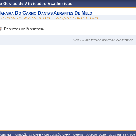
de Gestão de Atividades Acadêmicas
anaira Do Carmo Dantas Abrantes De Melo
FC - CCSA - DEPARTAMENTO DE FINANÇAS E CONTABILIDADE
Projetos de Monitoria
Nenhum projeto de monitoria cadastrado
ologia da Informação da UFPB / Cooperação UFRN - Copyright © 2006-2026 | sigaa-6d48877c6