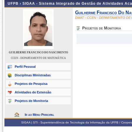
UFPB ›
SIGAA - Sistema Integrado de Gestão de Atividades Ac
Guilherme Francisco Do Na
DMAT - CCEN - DEPARTAMENTO DE
Projetos de Monitoria
GUILHERME FRANCISCO DO NASCIMENTO
CCEN - DEPARTAMENTO DE MATEMÁTICA
Perfil Pessoal
Disciplinas Ministradas
Projetos de Pesquisa
Atividades de Extensão
Projetos de Monitoria
Ir ao Menu Principal
SIGAA | STI - Superintendência de Tecnologia da Informação da UFPB / Coope