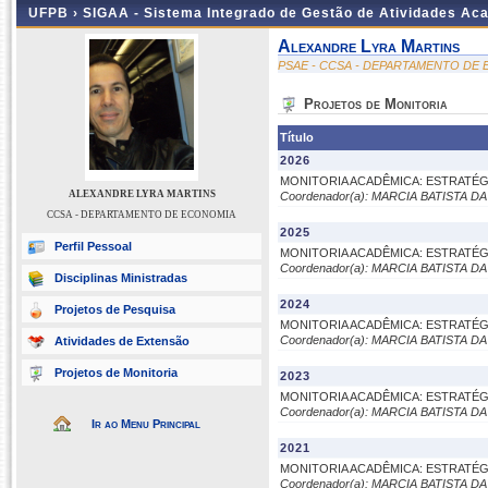
UFPB ›
SIGAA - Sistema Integrado de Gestão de Atividades Ac
Alexandre Lyra Martins
PSAE - CCSA - DEPARTAMENTO DE
Projetos de Monitoria
Título
2026
MONITORIA ACADÊMICA: ESTRATÉ
ALEXANDRE LYRA MARTINS
Coordenador(a): MARCIA BATISTA 
CCSA - DEPARTAMENTO DE ECONOMIA
2025
Perfil Pessoal
MONITORIA ACADÊMICA: ESTRATÉ
Coordenador(a): MARCIA BATISTA 
Disciplinas Ministradas
2024
Projetos de Pesquisa
MONITORIA ACADÊMICA: ESTRATÉ
Coordenador(a): MARCIA BATISTA 
Atividades de Extensão
Projetos de Monitoria
2023
MONITORIA ACADÊMICA: ESTRATÉ
Coordenador(a): MARCIA BATISTA 
Ir ao Menu Principal
2021
MONITORIA ACADÊMICA: ESTRATÉ
Coordenador(a): MARCIA BATISTA 