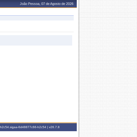
João Pessoa, 07 de Agosto de 2026
6-h2c54.sigaa-6d48877c66-h2c54 |
v26.7.8