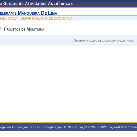
de Gestão de Atividades Acadêmicas
emiramis Mangueira De Lima
SAE - CCSA - DEPARTAMENTO DE ECONOMIA
Projetos de Monitoria
Nenhum projeto de monitoria cadastrado
ologia da Informação da UFPB / Cooperação UFRN - Copyright © 2006-2026 | sigaa-6d48877c6