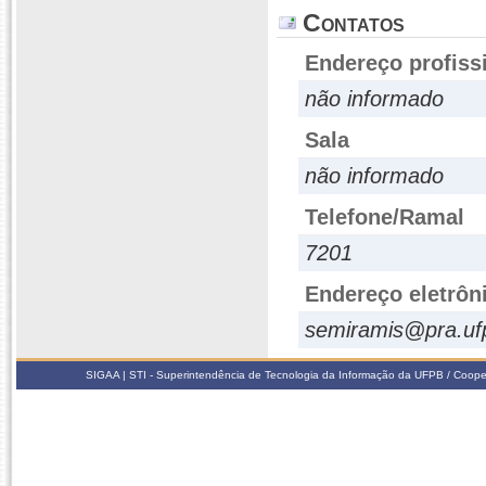
Contatos
Endereço profiss
não informado
Sala
não informado
Telefone/Ramal
7201
Endereço eletrôn
semiramis@pra.uf
SIGAA | STI - Superintendência de Tecnologia da Informação da UFPB / Coope