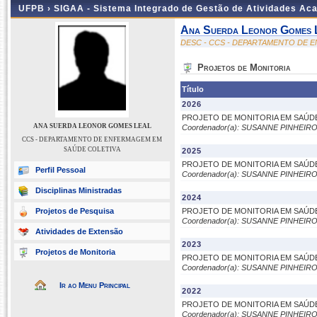
UFPB ›
SIGAA - Sistema Integrado de Gestão de Atividades Ac
Ana Suerda Leonor Gomes 
DESC - CCS - DEPARTAMENTO DE 
Projetos de Monitoria
Título
2026
PROJETO DE MONITORIA EM SAÚD
ANA SUERDA LEONOR GOMES LEAL
Coordenador(a): SUSANNE PINHEIRO
CCS - DEPARTAMENTO DE ENFERMAGEM EM
SAÚDE COLETIVA
2025
PROJETO DE MONITORIA EM SAÚD
Perfil Pessoal
Coordenador(a): SUSANNE PINHEIRO
Disciplinas Ministradas
2024
Projetos de Pesquisa
PROJETO DE MONITORIA EM SAÚD
Coordenador(a): SUSANNE PINHEIRO
Atividades de Extensão
2023
Projetos de Monitoria
PROJETO DE MONITORIA EM SAÚD
Coordenador(a): SUSANNE PINHEIRO
Ir ao Menu Principal
2022
PROJETO DE MONITORIA EM SAÚD
Coordenador(a): SUSANNE PINHEIRO