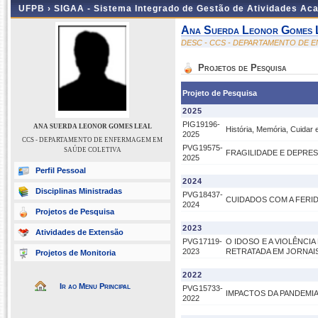
UFPB ›
SIGAA - Sistema Integrado de Gestão de Atividades Ac
Ana Suerda Leonor Gomes 
DESC - CCS - DEPARTAMENTO DE 
Projetos de Pesquisa
Projeto de Pesquisa
2025
PIG19196-
ANA SUERDA LEONOR GOMES LEAL
História, Memória, Cuidar
2025
CCS - DEPARTAMENTO DE ENFERMAGEM EM
PVG19575-
SAÚDE COLETIVA
FRAGILIDADE E DEPRES
2025
Perfil Pessoal
2024
Disciplinas Ministradas
PVG18437-
CUIDADOS COM A FERID
2024
Projetos de Pesquisa
2023
Atividades de Extensão
PVG17119-
O IDOSO E A VIOLÊNCIA
2023
RETRATADA EM JORNAIS
Projetos de Monitoria
2022
Ir ao Menu Principal
PVG15733-
IMPACTOS DA PANDEMI
2022