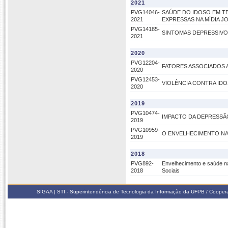
2021
PVG14046-
SAÚDE DO IDOSO EM T
2021
EXPRESSAS NA MÍDIA J
PVG14185-
SINTOMAS DEPRESSIVO
2021
2020
PVG12204-
FATORES ASSOCIADOS 
2020
PVG12453-
VIOLÊNCIA CONTRA ID
2020
2019
PVG10474-
IMPACTO DA DEPRESSÃ
2019
PVG10959-
O ENVELHECIMENTO NA
2019
2018
PVG892-
Envelhecimento e saúde na
2018
Sociais
SIGAA | STI - Superintendência de Tecnologia da Informação da UFPB / Coope