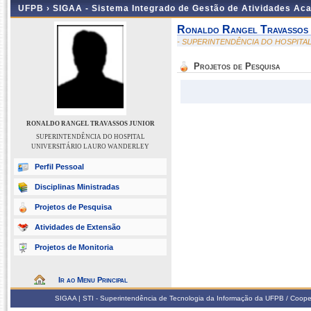
UFPB ›
SIGAA - Sistema Integrado de Gestão de Atividades Ac
Ronaldo Rangel Travassos 
- SUPERINTENDÊNCIA DO HOSPITA
Projetos de Pesquisa
RONALDO RANGEL TRAVASSOS JUNIOR
SUPERINTENDÊNCIA DO HOSPITAL
UNIVERSITÁRIO LAURO WANDERLEY
Perfil Pessoal
Disciplinas Ministradas
Projetos de Pesquisa
Atividades de Extensão
Projetos de Monitoria
Ir ao Menu Principal
SIGAA | STI - Superintendência de Tecnologia da Informação da UFPB / Coope