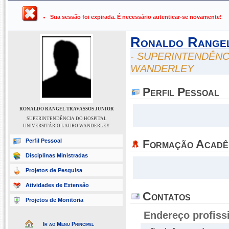
UFPB ›
SIGAA - Sistema Integrado de Gestão de Atividades Ac
Sua sessão foi expirada. É necessário autenticar-se novamente!
Ronaldo Rangel
- SUPERINTENDÊNC
WANDERLEY
Perfil Pessoal
RONALDO RANGEL TRAVASSOS JUNIOR
SUPERINTENDÊNCIA DO HOSPITAL
UNIVERSITÁRIO LAURO WANDERLEY
Perfil Pessoal
Formação Acadê
Disciplinas Ministradas
Projetos de Pesquisa
Atividades de Extensão
Contatos
Projetos de Monitoria
Endereço profiss
Ir ao Menu Principal