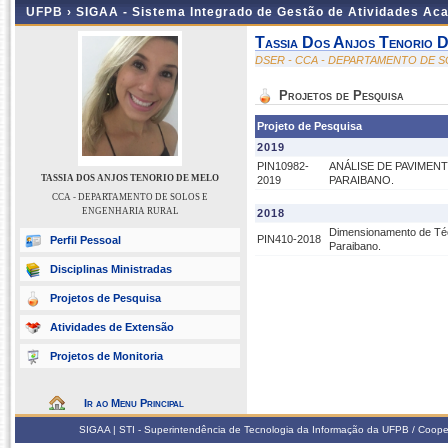
UFPB ›
SIGAA - Sistema Integrado de Gestão de Atividades Ac
Tassia Dos Anjos Tenorio 
DSER - CCA - DEPARTAMENTO DE 
Projetos de Pesquisa
Projeto de Pesquisa
2019
PIN10982-
ANÁLISE DE PAVIMEN
TASSIA DOS ANJOS TENORIO DE MELO
2019
PARAIBANO.
CCA - DEPARTAMENTO DE SOLOS E
ENGENHARIA RURAL
2018
Dimensionamento de Téc
PIN410-2018
Perfil Pessoal
Paraibano.
Disciplinas Ministradas
Projetos de Pesquisa
Atividades de Extensão
Projetos de Monitoria
Ir ao Menu Principal
SIGAA | STI - Superintendência de Tecnologia da Informação da UFPB / Coope