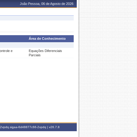
João Pessoa, 06 de Agosto de 2026
Área de Conhecimento
ontrole e
Equações Diferenciais
Parciais
6-2vpdq.sigaa-6d48877c66-2vpdq |
v26.7.8