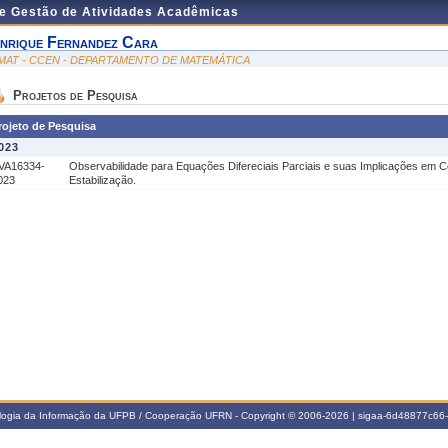
de Gestão de Atividades Acadêmicas
nrique Fernandez Cara
MAT - CCEN - DEPARTAMENTO DE MATEMÁTICA
Projetos de Pesquisa
rojeto de Pesquisa
023
VA16334-
Observabilidade para Equações Difereciais Parciais e suas Implicações em C
023
Estabilização.
ologia da Informação da UFPB / Cooperação UFRN - Copyright © 2006-2026 | sigaa-6d48877c6