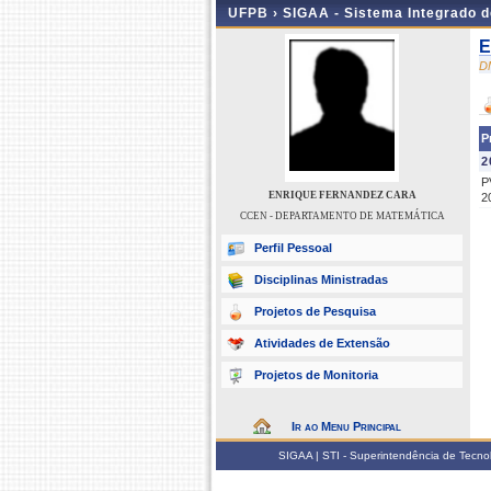
UFPB ›
SIGAA - Sistema Integrado 
E
D
P
2
P
ENRIQUE FERNANDEZ CARA
2
CCEN - DEPARTAMENTO DE MATEMÁTICA
Perfil Pessoal
Disciplinas Ministradas
Projetos de Pesquisa
Atividades de Extensão
Projetos de Monitoria
Ir ao Menu Principal
SIGAA | STI - Superintendência de Tecn