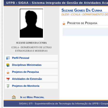
UFPB ›
SIGAA - Sistema Integrado de Gestão de Atividades Ac
Suzane Gomes Da Cunha
DLEM - CCHLA - DEPARTAMENTO D
Projetos de Pesquisa
SUZANE GOMES DA CUNHA
CCHLA - DEPARTAMENTO DE LETRAS
ESTRANGEIRAS E MODERNAS
Perfil Pessoal
Disciplinas Ministradas
Projetos de Pesquisa
Atividades de Extensão
Projetos de Monitoria
Ir ao Menu Principal
SIGAA | STI - Superintendência de Tecnologia da Informação da UFPB / Coope