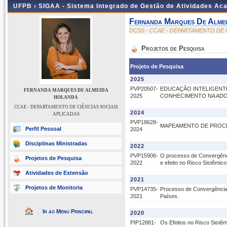
UFPB ›
SIGAA - Sistema Integrado de Gestão de Atividades Ac
Fernanda Marques De Alme
DCSS - CCAE - DEPARTAMENTO DE 
Projetos de Pesquisa
Projeto de Pesquisa
2025
PVP20507-
EDUCAÇÃO INTELIGENTE
FERNANDA MARQUES DE ALMEIDA
2025
CONHECIMENTO NA ADO
HOLANDA
CCAE - DEPARTAMENTO DE CIÊNCIAS SOCIAIS
2024
APLICADAS
PVP18628-
MAPEAMENTO DE PROCES
Perfil Pessoal
2024
Disciplinas Ministradas
2022
PVP15906-
O processo de Convergênci
Projetos de Pesquisa
2022
e efeito no Risco Sistêmic
Atividades de Extensão
2021
Projetos de Monitoria
PVP14735-
Processo de Convergência 
2021
Países.
Ir ao Menu Principal
2020
PIP12881-
Os Efeitos no Risco Sistêm