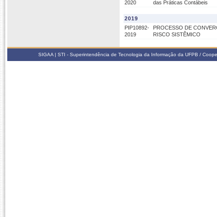
2020
das Práticas Contábeis
2019
PIP10892-
PROCESSO DE CONVERG
2019
RISCO SISTÊMICO
SIGAA | STI - Superintendência de Tecnologia da Informação da UFPB / Coope