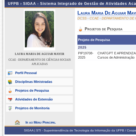
UFPB ›
SIGAA - Sistema Integrado de Gestão de Atividades Ac
Laura Maria De Aguiar May
DCSS - CCAE - DEPARTAMENTO DE 
Projetos de Pesquisa
Projeto de Pesquisa
2025
PIP19708-
CHATGPT E APRENDIZADO: A
LAURA MARIA DE AGUIAR MAYER
2025
Cursos de Administração
CCAE - DEPARTAMENTO DE CIÊNCIAS SOCIAIS
APLICADAS
Perfil Pessoal
Disciplinas Ministradas
Projetos de Pesquisa
Atividades de Extensão
Projetos de Monitoria
Ir ao Menu Principal
SIGAA | STI - Superintendência de Tecnologia da Informação da UFPB / Coope