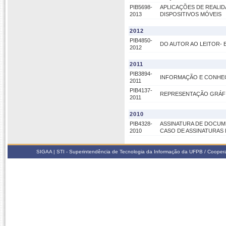
PIB5698-
APLICAÇÕES DE REALI
2013
DISPOSITIVOS MÓVEIS
2012
PIB4850-
DO AUTOR AO LEITOR- 
2012
2011
PIB3894-
INFORMAÇÃO E CONHE
2011
PIB4137-
REPRESENTAÇÃO GRÁFI
2011
2010
PIB4328-
ASSINATURA DE DOCUME
2010
CASO DE ASSINATURAS 
SIGAA | STI - Superintendência de Tecnologia da Informação da UFPB / Coope