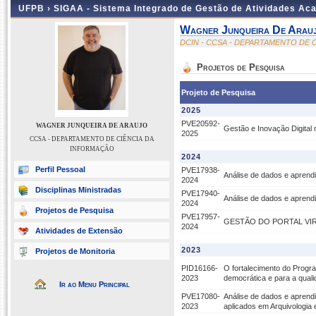
UFPB ›
SIGAA - Sistema Integrado de Gestão de Atividades Ac
Wagner Junqueira De Arau
DCIN - CCSA - DEPARTAMENTO DE 
Projetos de Pesquisa
Projeto de Pesquisa
2025
PVE20592-
WAGNER JUNQUEIRA DE ARAUJO
Gestão e Inovação Digital
2025
CCSA - DEPARTAMENTO DE CIÊNCIA DA
INFORMAÇÃO
2024
Perfil Pessoal
PVE17938-
Análise de dados e aprend
2024
Disciplinas Ministradas
PVE17940-
Análise de dados e aprend
2024
Projetos de Pesquisa
PVE17957-
GESTÃO DO PORTAL VIR
2024
Atividades de Extensão
2023
Projetos de Monitoria
PID16166-
O fortalecimento do Progr
2023
democrática e para a qual
Ir ao Menu Principal
PVE17080-
Análise de dados e aprend
2023
aplicados em Arquivologia 