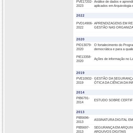
PVE17202-
Análise de dados e aprend
2023
aplicados em Arquivologia 
2022
PVD14906-
APRENDIZAGENS EM R
2022
GESTÃO NAS ORGANIZA
2020
PID13079-
O fortalecimento do Progr
2020
democrática e para a qual
PIE13358-
Ações de informação no Lab
2020
2019
PVE10932-
GESTÃO DA SEGURANÇA
2019
ÓTICA DA CIÊNCIA DA 
2014
PIB6791-
ESTUDO SOBRE CERTIFI
2014
2013
PIB5696-
ASSINATURA DIGITAL 
2013
PIB5697-
SEGURANÇA EM ARQUIV
2013
ARQUIVOS DIGITAIS