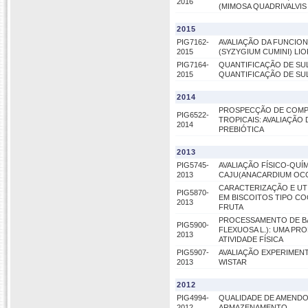
2016
(MIMOSA QUADRIVALVIS 
2015
PIG7162-
AVALIAÇÃO DA FUNCION
2015
(SYZYGIUM CUMINI) LI
PIG7164-
QUANTIFICAÇÃO DE SU
2015
QUANTIFICAÇÃO DE SU
2014
PROSPECÇÃO DE COMPO
PIG6522-
TROPICAIS: AVALIAÇÃO
2014
PREBIÓTICA
2013
PIG5745-
AVALIAÇÃO FÍSICO-QUÍ
2013
CAJU(ANACARDIUM OCC
CARACTERIZAÇÃO E UTI
PIG5870-
EM BISCOITOS TIPO C
2013
FRUTA
PROCESSAMENTO DE BAR
PIG5900-
FLEXUOSA L.): UMA PR
2013
ATIVIDADE FÍSICA
PIG5907-
AVALIAÇÃO EXPERIMEN
2013
WISTAR
2012
PIG4994-
QUALIDADE DE AMENDO
2012
ARMAZENAMENTO