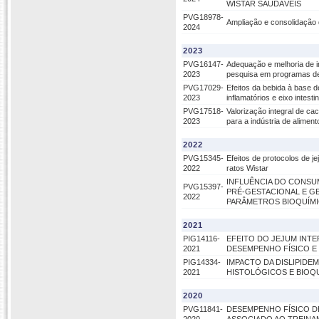
WISTAR SAUDÁVEIS
PVG18978-
Ampliação e consolidação 
2024
2023
PVG16147-
Adequação e melhoria de i
2023
pesquisa em programas d
PVG17029-
Efeitos da bebida à base d
2023
inflamatórios e eixo intest
PVG17518-
Valorização integral de ca
2023
para a indústria de aliment
2022
PVG15345-
Efeitos de protocolos de 
2022
ratos Wistar
INFLUÊNCIA DO CONSUM
PVG15397-
PRÉ-GESTACIONAL E G
2022
PARÂMETROS BIOQUÍMI
2021
PIG14116-
EFEITO DO JEJUM INT
2021
DESEMPENHO FÍSICO E
PIG14334-
IMPACTO DA DISLIPID
2021
HISTOLÓGICOS E BIOQ
2020
PVG11841-
DESEMPENHO FÍSICO D