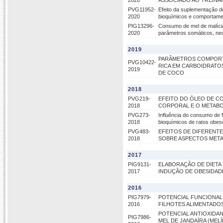
2020
ASSOCIADO AO TREIN
PVG11952-
Efeito da suplementação d
2020
bioquímicos e comportame
PIG13296-
Consumo de mel de malícia 
2020
parâmetros somáticos, ne
2019
PARÂMETROS COMPORTA
PVG10422-
RICA EM CARBOIDRATO
2019
DE COCO
2018
PVG219-
EFEITO DO ÓLEO DE COC
2018
CORPORAL E O METABO
PVG273-
Influência do consumo de
2018
bioquímicos de ratos obes
PVG483-
EFEITOS DE DIFERENT
2018
SOBRE ASPECTOS META
2017
PIG9131-
ELABORAÇÃO DE DIETA
2017
INDUÇÃO DE OBESIDAD
2016
PIG7979-
POTENCIAL FUNCIONAL
2016
FILHOTES ALIMENTADOS
POTENCIAL ANTIOXIDAN
PIG7986-
MEL DE JANDAÍRA (MEL