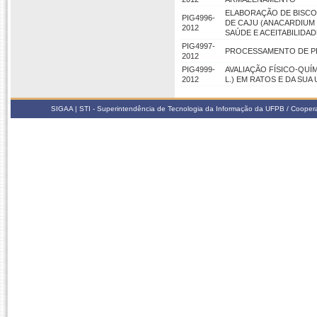
ELABORAÇÃO DE BISCO
PIG4996-
DE CAJU (ANACARDIUM 
2012
SAÚDE E ACEITABILID
PIG4997-
PROCESSAMENTO DE P
2012
PIG4999-
AVALIAÇÃO FÍSICO-QUÍ
2012
L.) EM RATOS E DA SU
SIGAA | STI - Superintendência de Tecnologia da Informação da UFPB / Coope