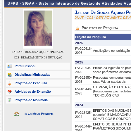
UFPB ›
SIGAA - Sistema Integrado de Gestão de Atividades Ac
Jailane De Souza Aquino P
DNUT - CCS - DEPARTAMENTO DE 
Projetos de Pesquisa
Projeto de Pesquisa
2026
PVG20618-
Ampliação e consolidação 
JAILANE DE SOUZA AQUINO PERAZZO
2026
CCS - DEPARTAMENTO DE NUTRIÇÃO
2025
Perfil Pessoal
PVG19934-
Efeitos da ingestão de pol
2025
sobre parâmetros oxidativ
Disciplinas Ministradas
PVG19950-
Respostas comportamentais
2025
ratas Wistar saudáveis
Projetos de Pesquisa
OTIMIZAÇÃO DA EXTRA
PVM20440-
(Pilosocereus pachycla
Atividades de Extensão
2025
TECNOLÓGICAS.
Projetos de Monitoria
2024
EFEITOS DAS MUCILAGE
PVG18425-
Ir ao Menu Principal
gounellei) E MANDACAR
2024
SOMÁTICOS E COMPOR
EFEITO DO JEJUM INT
PVG18449-
PARÂMETROS BIOQUÍMI
2024