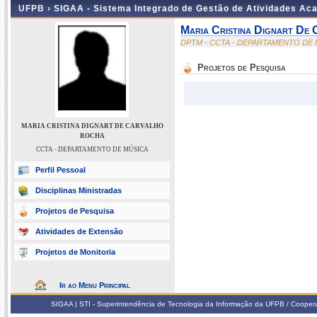
UFPB ›
SIGAA - Sistema Integrado de Gestão de Atividades Ac
Maria Cristina Dignart De
DPTM - CCTA - DEPARTAMENTO DE
Projetos de Pesquisa
MARIA CRISTINA DIGNART DE CARVALHO
ROCHA
CCTA - DEPARTAMENTO DE MÚSICA
Perfil Pessoal
Disciplinas Ministradas
Projetos de Pesquisa
Atividades de Extensão
Projetos de Monitoria
Ir ao Menu Principal
SIGAA | STI - Superintendência de Tecnologia da Informação da UFPB / Coope