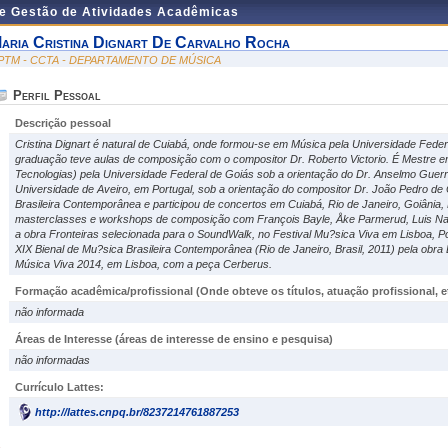
de Gestão de Atividades Acadêmicas
aria Cristina Dignart De Carvalho Rocha
PTM - CCTA - DEPARTAMENTO DE MÚSICA
Perfil Pessoal
Descrição pessoal
Cristina Dignart é natural de Cuiabá, onde formou-se em Música pela Universidade Fed
graduação teve aulas de composição com o compositor Dr. Roberto Victorio. É Mestre
Tecnologias) pela Universidade Federal de Goiás sob a orientação do Dr. Anselmo Gue
Universidade de Aveiro, em Portugal, sob a orientação do compositor Dr. João Pedro de
Brasileira Contemporânea e participou de concertos em Cuiabá, Rio de Janeiro, Goiânia, 
masterclasses e workshops de composição com François Bayle, Åke Parmerud, Luis Na
a obra Fronteiras selecionada para o SoundWalk, no Festival Mu?sica Viva em Lisboa, 
XIX Bienal de Mu?sica Brasileira Contemporânea (Rio de Janeiro, Brasil, 2011) pela obra 
Música Viva 2014, em Lisboa, com a peça Cerberus.
Formação acadêmica/profissional (Onde obteve os títulos, atuação profissional, et
não informada
Áreas de Interesse
(áreas de interesse de ensino e pesquisa)
não informadas
Currículo Lattes:
http://lattes.cnpq.br/8237214761887253