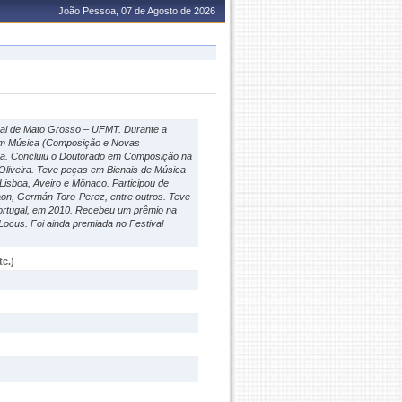
João Pessoa, 07 de Agosto de 2026
eral de Mato Grosso – UFMT. Durante a
 em Música (Composição e Novas
rra. Concluiu o Doutorado em Composição na
 Oliveira. Teve peças em Bienais de Música
Lisboa, Aveiro e Mônaco. Participou de
on, Germán Toro-Perez, entre outros. Teve
Portugal, em 2010. Recebeu um prêmio na
Locus. Foi ainda premiada no Festival
c.)