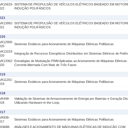
VK15633-
SISTEMA DE PROPULSÃO DE VEÍCULOS ELÉTRICOS BASEADO EM MOTOR
022
INDUÇÃO POLIFÁSICOS
021
VK13992-
SISTEMA DE PROPULSÃO DE VEÍCULOS ELÉTRICOS BASEADO EM MOTOR
021
INDUÇÃO POLIFÁSICOS
020
VK12900-
Sistemas Estáticos para Acionamento de Máquinas Elétricas Polifásicas
020
VK13153-
Integração de Recursos Energéticos Distribuídos em Sistemas Elétricos de Potên
020
VK13362-
Estratégias de Modulação PWM Aplicadas ao Acionamento de Máquinas Elétricas
020
Corrente Alternada Com Mais de Três Fases
019
VK11201-
Sistemas Estáticos para Acionamento de Máquinas Elétricas Polifásicas
019
018
VK448-
Validação de Sistemas de Armazenamento de Energia por Baterias e Geração Dist
018
Utilizando Hardware-in-the-Loop.
017
VK836-
Sistemas Estáticos para Acionamento de Máquinas Elétricas Polifásicas
017
IK9688-
ANÁLISES E ACIONAMENTO DE MÁQUINAS ELÉTRICAS DE INDUÇÃO COM