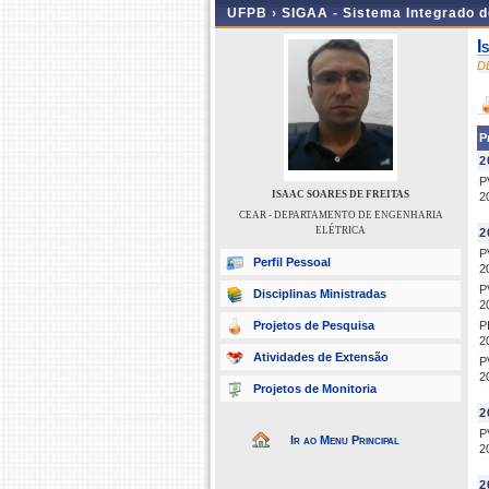
UFPB ›
SIGAA - Sistema Integrado 
I
D
P
2
P
ISAAC SOARES DE FREITAS
2
CEAR - DEPARTAMENTO DE ENGENHARIA
ELÉTRICA
2
P
Perfil Pessoal
2
P
Disciplinas Ministradas
2
Projetos de Pesquisa
P
2
Atividades de Extensão
P
2
Projetos de Monitoria
2
P
Ir ao Menu Principal
2
2