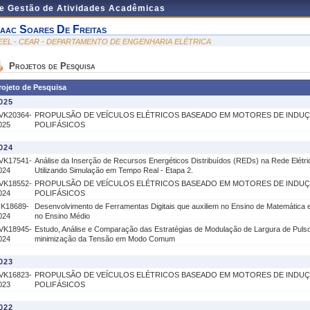
de Gestão de Atividades Acadêmicas
saac Soares De Freitas
EEL - CEAR - DEPARTAMENTO DE ENGENHARIA ELÉTRICA
Projetos de Pesquisa
rojeto de Pesquisa
025
VK20364-
PROPULSÃO DE VEÍCULOS ELÉTRICOS BASEADO EM MOTORES DE INDU
025
POLIFÁSICOS
024
VK17541-
Análise da Inserção de Recursos Energéticos Distribuídos (REDs) na Rede Elétri
024
Utilizando Simulação em Tempo Real - Etapa 2.
VK18552-
PROPULSÃO DE VEÍCULOS ELÉTRICOS BASEADO EM MOTORES DE INDU
024
POLIFÁSICOS
IK18689-
Desenvolvimento de Ferramentas Digitais que auxiliem no Ensino de Matemática e
024
no Ensino Médio
VK18945-
Estudo, Análise e Comparação das Estratégias de Modulação de Largura de Puls
024
minimização da Tensão em Modo Comum
023
VK16823-
PROPULSÃO DE VEÍCULOS ELÉTRICOS BASEADO EM MOTORES DE INDU
023
POLIFÁSICOS
022