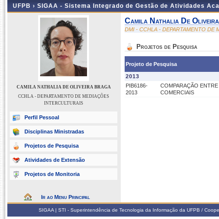
UFPB ›
SIGAA - Sistema Integrado de Gestão de Atividades Ac
Camila Nathalia De Oliveir
DMI - CCHLA - DEPARTAMENTO DE
Projetos de Pesquisa
Projeto de Pesquisa
2013
PIB6186-
COMPARAÇÃO ENTRE 
CAMILA NATHALIA DE OLIVEIRA BRAGA
2013
COMERCIAIS
CCHLA - DEPARTAMENTO DE MEDIAÇÕES
INTERCULTURAIS
Perfil Pessoal
Disciplinas Ministradas
Projetos de Pesquisa
Atividades de Extensão
Projetos de Monitoria
Ir ao Menu Principal
SIGAA | STI - Superintendência de Tecnologia da Informação da UFPB / Coope