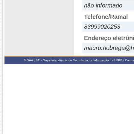
não informado
Telefone/Ramal
83999020253
Endereço eletrôn
mauro.nobrega@h
SIGAA | STI - Superintendência de Tecnologia da Informação da UFPB / Coope