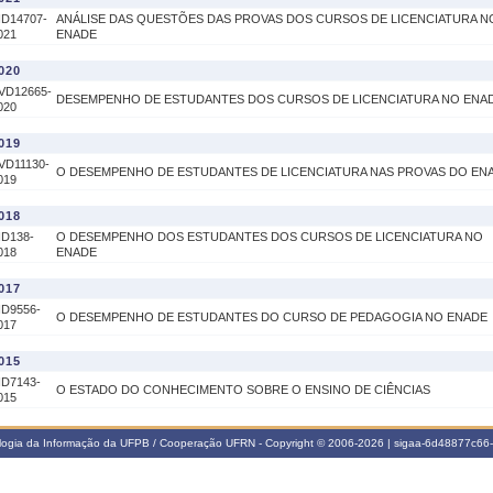
ID14707-
ANÁLISE DAS QUESTÕES DAS PROVAS DOS CURSOS DE LICENCIATURA N
021
ENADE
020
VD12665-
DESEMPENHO DE ESTUDANTES DOS CURSOS DE LICENCIATURA NO ENA
020
019
VD11130-
O DESEMPENHO DE ESTUDANTES DE LICENCIATURA NAS PROVAS DO EN
019
018
ID138-
O DESEMPENHO DOS ESTUDANTES DOS CURSOS DE LICENCIATURA NO
018
ENADE
017
ID9556-
O DESEMPENHO DE ESTUDANTES DO CURSO DE PEDAGOGIA NO ENADE
017
015
ID7143-
O ESTADO DO CONHECIMENTO SOBRE O ENSINO DE CIÊNCIAS
015
ologia da Informação da UFPB / Cooperação UFRN - Copyright © 2006-2026 | sigaa-6d48877c6