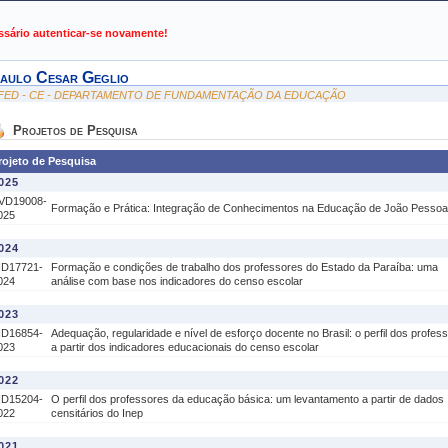
de Gestão de Atividades Acadêmicas
ssário autenticar-se novamente!
aulo Cesar Geglio
FED - CE - DEPARTAMENTO DE FUNDAMENTAÇÃO DA EDUCAÇÃO
Projetos de Pesquisa
rojeto de Pesquisa
025
VD19008-
Formação e Prática: Integração de Conhecimentos na Educação de João Pessoa
025
024
ID17721-
Formação e condições de trabalho dos professores do Estado da Paraíba: uma
024
análise com base nos indicadores do censo escolar
023
ID16854-
Adequação, regularidade e nível de esforço docente no Brasil: o perfil dos profes
023
a partir dos indicadores educacionais do censo escolar
022
ID15204-
O perfil dos professores da educação básica: um levantamento a partir de dados
022
censitários do Inep
021