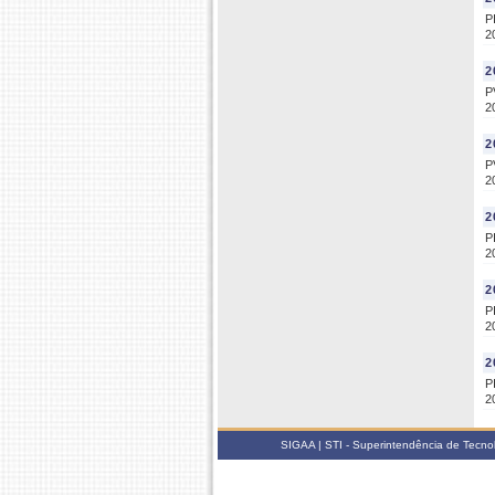
P
2
2
P
2
2
P
2
2
P
2
2
P
2
2
P
2
SIGAA | STI - Superintendência de Tecn