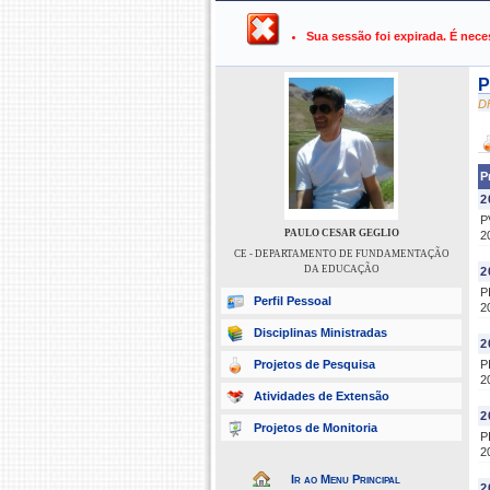
UFPB ›
SIGAA - Sistema Integrado 
Sua sessão foi expirada. É nece
P
D
P
2
P
PAULO CESAR GEGLIO
2
CE - DEPARTAMENTO DE FUNDAMENTAÇÃO
DA EDUCAÇÃO
2
P
Perfil Pessoal
2
Disciplinas Ministradas
2
Projetos de Pesquisa
P
2
Atividades de Extensão
2
Projetos de Monitoria
P
2
Ir ao Menu Principal
2