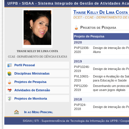
UFPB ›
SIGAA - Sistema Integrado de Gestão de Atividades Ac
Thaise Kelly De Lima Costa
DCET - CCAE - DEPARTAMENTO DE 
Projetos de Pesquisa
Projeto de Pesquisa
2020
PVP11936-
Design de interação do P
THAISE KELLY DE LIMA COSTA
2020
Aluno
CCAE - DEPARTAMENTO DE CIÊNCIAS EXATAS
2019
Perfil Pessoal
PVP10246-
Design de interação do P
2019
Disciplinas Ministradas
PVL10601-
Design e Avaliação da Sa
2019
para Educação e Saúde
Projetos de Pesquisa
PIP11200-
Desenhando um protocolo
2019
que usam jogos digitais
Atividades de Extensão
Projetos de Monitoria
2018
PVP324-
Design de interação do P
2018
Ir ao Menu Principal
SIGAA | STI - Superintendência de Tecnologia da Informação da UFPB / Coope