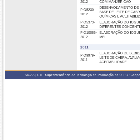
2012
COM MANJERICÃO
DESENVOLVIMENTO DE 
PIO5230-
BASE DE LEITE DE CABR
2012
QUÍMICAS E ACEITABILI
PIO5373-
ELABORAÇÃO DO IOGUR
2012
DIFERENTES CONCENT
PIO10086-
ELABORAÇÃO DO IOGUR
2012
MEL
2011
ELABORAÇÃO DE BEBID
PIO9979-
LEITE DE CABRA, AVAL
2011
ACEITABILIDADE
SIGAA | STI - Superintendência de Tecnologia da Informação da UFPB / Coope