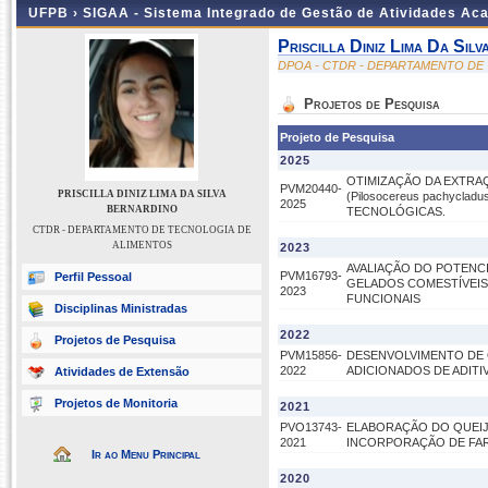
UFPB ›
SIGAA - Sistema Integrado de Gestão de Atividades Ac
Priscilla Diniz Lima Da Sil
DPOA - CTDR - DEPARTAMENTO DE
Projetos de Pesquisa
Projeto de Pesquisa
2025
OTIMIZAÇÃO DA EXTRA
PVM20440-
PRISCILLA DINIZ LIMA DA SILVA
(Pilosocereus pachycla
2025
BERNARDINO
TECNOLÓGICAS.
CTDR - DEPARTAMENTO DE TECNOLOGIA DE
ALIMENTOS
2023
AVALIAÇÃO DO POTENC
PVM16793-
Perfil Pessoal
GELADOS COMESTÍVEIS
2023
FUNCIONAIS
Disciplinas Ministradas
2022
Projetos de Pesquisa
PVM15856-
DESENVOLVIMENTO DE 
2022
ADICIONADOS DE ADITIV
Atividades de Extensão
Projetos de Monitoria
2021
PVO13743-
ELABORAÇÃO DO QUEIJ
2021
INCORPORAÇÃO DE FAR
Ir ao Menu Principal
2020