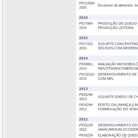
PIO12606-
Escassez de alimentos: in
2020
2016
PIO7989-
PRODUÇÃO DE QUEIJO P
2016
PRODUÇÃO LEITEIRA
2015
PIO7310-
IOGURTE CONCENTRADO
2015
SÓLIDOS COM DIFEREN
2014
PIO6861-
AVALIAÇÃO MICROBIOLÓ
2014
INDUSTRIAISCOMERCIA
PIO10122-
DESENVOLVIMENTO DE P
2014
COM MEL
2013
PIO6248-
IOGURTE GREGO DE C
2013
PIO6249-
EFEITO DA LINHAÇA (LI
2013
FORMULAÇÃO DO SORVE
2012
PIO5228-
DESENVOLVIMENTO DO D
2012
(ANACARDIUM OCCIDEN
PIO5229-
ELABORAÇÃO DE QUEIJ