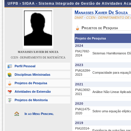
UFPB ›
SIGAA - Sistema Integrado de Gestão de Atividades Ac
Manasses Xavier De Souza
DMAT - CCEN - DEPARTAMENTO DE
Projetos de Pesquisa
Projeto de Pesquisa
2024
PIA17692-
MANASSES XAVIER DE SOUZA
Sistemas Hamiltonianos Elí
2024
CCEN - DEPARTAMENTO DE MATEMÁTICA
2023
Perfil Pessoal
PVA16284-
Compacidade para equaçõe
Disciplinas Ministradas
2023
Projetos de Pesquisa
2021
PVA13692-
Atividades de Extensão
Análise Não-Linear Aplicad
2021
Projetos de Monitoria
2020
PVA11475-
Sobre uma equação elíptica
2020
Ir ao Menu Principal
2019
PIA10314-
Existência de soluções par