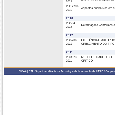
2019
PIA12789-
Aspectos qualitativos em a
2019
2018
PIA504-
Deformações Conformes e
2018
2012
PIA5206-
EXISTÊNCIA E MULTIPL
2012
CRESCIMENTO DO TIPO
2011
PIA3973-
MULTIPLICIDADE DE S
2011
CRÍTICO
SIGAA | STI - Superintendência de Tecnologia da Informação da UFPB / Coope