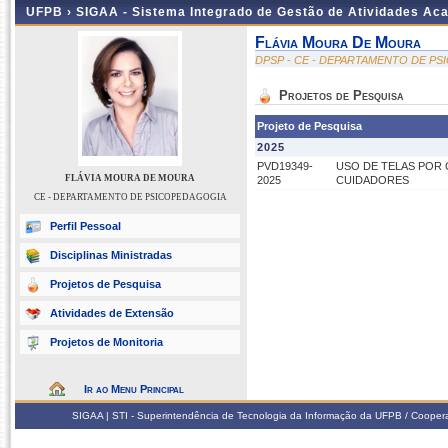
UFPB ›
SIGAA - Sistema Integrado de Gestão de Atividades Ac
Flávia Moura De Moura
DPSP - CE - DEPARTAMENTO DE P
Projetos de Pesquisa
Projeto de Pesquisa
2025
PVD19349-
USO DE TELAS POR 
FLÁVIA MOURA DE MOURA
2025
CUIDADORES
CE - DEPARTAMENTO DE PSICOPEDAGOGIA
Perfil Pessoal
Disciplinas Ministradas
Projetos de Pesquisa
Atividades de Extensão
Projetos de Monitoria
Ir ao Menu Principal
SIGAA | STI - Superintendência de Tecnologia da Informação da UFPB / Coope