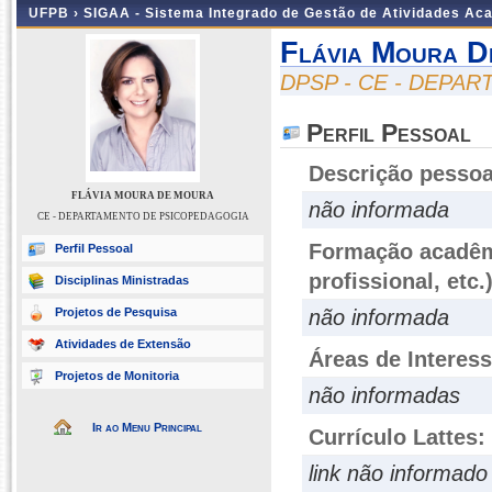
UFPB ›
SIGAA - Sistema Integrado de Gestão de Atividades Ac
Flávia Moura 
DPSP - CE - DEPA
Perfil Pessoal
Descrição pessoa
FLÁVIA MOURA DE MOURA
não informada
CE - DEPARTAMENTO DE PSICOPEDAGOGIA
Formação acadêmi
Perfil Pessoal
profissional, etc.
Disciplinas Ministradas
Projetos de Pesquisa
não informada
Atividades de Extensão
Áreas de Interes
Projetos de Monitoria
não informadas
Ir ao Menu Principal
Currículo Lattes:
link não informado